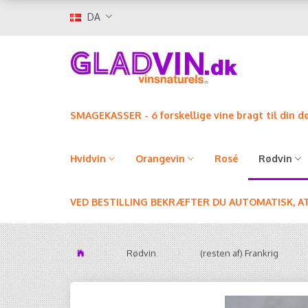
DA
SMAGEKASSER - 6 forskellige vine bragt til din d
Hvidvin
Orangevin
Rosé
Rødvin
VED BESTILLING BEKRÆFTER DU AUTOMATISK, A
Rødvin
(resten af) Frankrig