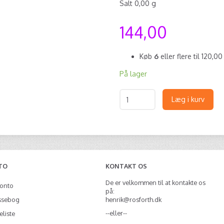
Salt 0,00 g
144,00
Køb
6
eller flere til
120,0
På lager
Læg i kurv
TO
KONTAKT OS
De er velkommen til at kontakte os
konto
på:
ssebog
henrik@rosforth.dk
--eller--
liste