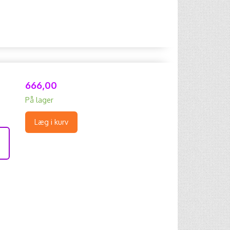
666,00
På lager
Læg i kurv