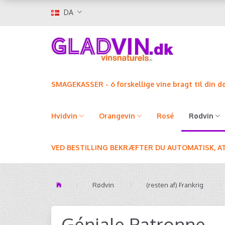
DA
SMAGEKASSER - 6 forskellige vine bragt til din d
Hvidvin
Orangevin
Rosé
Rødvin
VED BESTILLING BEKRÆFTER DU AUTOMATISK, A
Rødvin
(resten af) Frankrig
Géniale Patronne