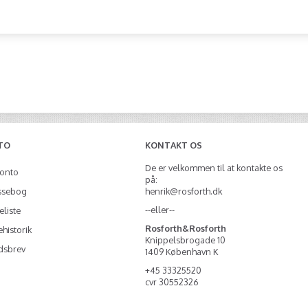
TO
KONTAKT OS
De er velkommen til at kontakte os
konto
på:
ssebog
henrik@rosforth.dk
--eller--
liste
Rosforth&Rosforth
historik
Knippelsbrogade 10
dsbrev
1409 København K
+45 33325520
cvr 30552326