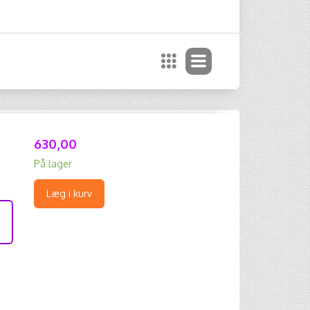
630,00
På lager
Læg i kurv