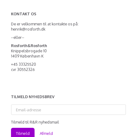
KONTAKT OS
De er velkommen til at kontakte os på:
henrik@rosforth.dk
--eller--
Rosforth&Rosforth
Knippelsbrogade 10
1409 København K
+45 33325520
cvr 30552326
TILMELD NYHEDSBREV
Email-
adresse
Tilmeld til R&R nyhedsmail
Tilmeld
Afmeld