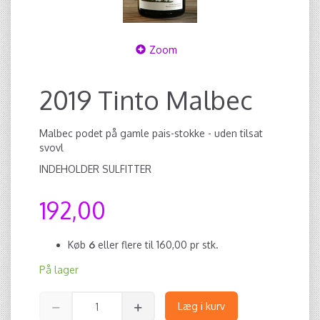
Zoom
2019 Tinto Malbec
Malbec podet på gamle pais-stokke - uden tilsat
svovl
INDEHOLDER SULFITTER
192,00
Køb
6
eller flere til
160,00
pr stk.
På lager
Læg i kurv