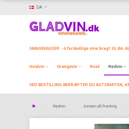
DA
SMAGEKASSER - 6 forskellige vine bragt til din d
Hvidvin
Orangevin
Rosé
Rødvin
VED BESTILLING BEKRÆFTER DU AUTOMATISK, A
Rødvin
(resten af) Frankrig