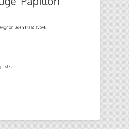
ge 'Papillon
ignon uden tilsat svovl!
0
pr stk.