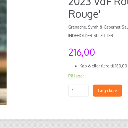
2023 VdF Rou
Rouge'
Grenache, Syrah & Cabernet Sauv
INDEHOLDER SULFITTER
216,00
Køb
6
eller flere til
180,0
På lager
Læg i kurv