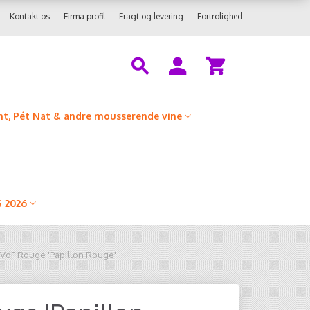
Kontakt os
Firma profil
Fragt og levering
Fortrolighed
t, Pét Nat & andre mousserende vine
 2026
 VdF Rouge 'Papillon Rouge'