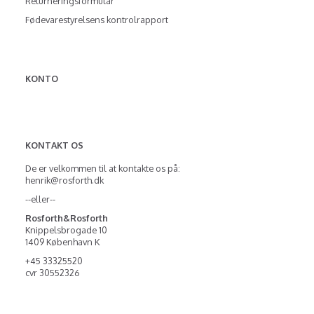
Returneringsformular
Fødevarestyrelsens kontrolrapport
KONTO
KONTAKT OS
De er velkommen til at kontakte os på:
henrik@rosforth.dk
--eller--
Rosforth&Rosforth
Knippelsbrogade 10
1409 København K
+45 33325520
cvr 30552326