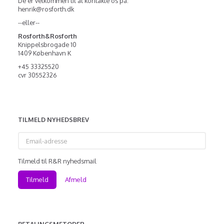
De er velkommen til at kontakte os på:
henrik@rosforth.dk
--eller--
Rosforth&Rosforth
Knippelsbrogade 10
1409 København K
+45 33325520
cvr 30552326
TILMELD NYHEDSBREV
Email-
adresse
Tilmeld til R&R nyhedsmail
Tilmeld
Afmeld