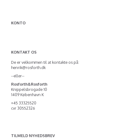
KONTO
KONTAKT OS
De er velkommen til at kontakte os på:
henrik@rosforth.dk
--eller--
Rosforth&Rosforth
Knippelsbrogade 10
1409 København K
+45 33325520
cvr 30552326
TILMELD NYHEDSBREV