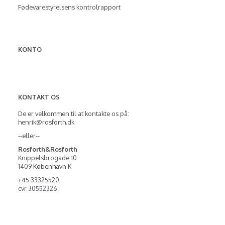
Fødevarestyrelsens kontrolrapport
KONTO
KONTAKT OS
De er velkommen til at kontakte os på:
henrik@rosforth.dk
--eller--
Rosforth&Rosforth
Knippelsbrogade 10
1409 København K
+45 33325520
cvr 30552326