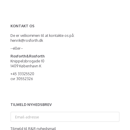
KONTAKT OS
De er velkommen til at kontakte os på:
henrik@rosforth.dk
--eller--
Rosforth&Rosforth
Knippelsbrogade 10
1409 København K
+45 33325520
cvr 30552326
TILMELD NYHEDSBREV
Email-
adresse
Tilmeld til R&R nyhedsmail