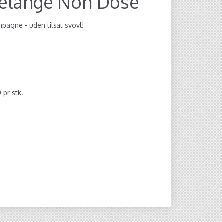
Mélange Non Dosé
ampagne - uden tilsat svovl!
0
pr stk.