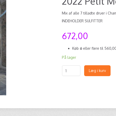
2022 Petit 
Mix af alle 7 tilladte druer i Ch
INDEHOLDER SULFITTER
672,00
Køb
6
eller flere til
560,0
På lager
Læg i kurv