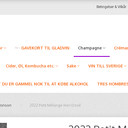
Betingelser & Vilkår
ør
GAVEKORT TIL GLADVIN
Champagne
Créman
Cider, Øl, Kombucha etc.
Sake
VIN TILL SVERIGE
T DU ER GAMMEL NOK TIL AT KØBE ALKOHOL
TRES HOMBRES
Ponson
2022 Petit Mélange Non Dosé