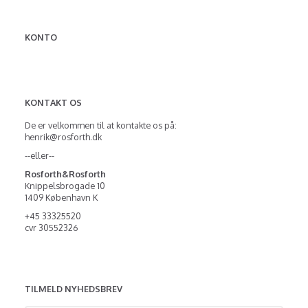
KONTO
KONTAKT OS
De er velkommen til at kontakte os på:
henrik@rosforth.dk
--eller--
Rosforth&Rosforth
Knippelsbrogade 10
1409 København K
+45 33325520
cvr 30552326
TILMELD NYHEDSBREV