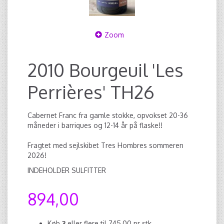
Zoom
2010 Bourgeuil 'Les
Perrières' TH26
Cabernet Franc fra gamle stokke, opvokset 20-36
måneder i barriques og 12-14 år på flaske!!
Fragtet med sejlskibet Tres Hombres sommeren
2026!
INDEHOLDER SULFITTER
894,00
Køb
3
eller flere til
745,00
pr stk.