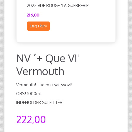
2022 VDF ROUGE 'LA GUERRERIE'
216,00
Læg i kurv
NV ´+ Que Vi'
Vermouth
Vermouth! - uden tilsat svovl!
OBS! 1000ml
INDEHOLDER SULFITTER
222,00