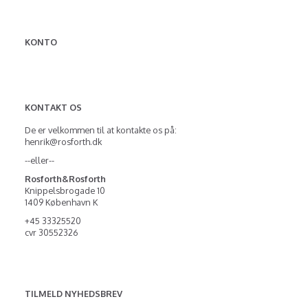
KONTO
KONTAKT OS
De er velkommen til at kontakte os på:
henrik@rosforth.dk
--eller--
Rosforth&Rosforth
Knippelsbrogade 10
1409 København K
+45 33325520
cvr 30552326
TILMELD NYHEDSBREV