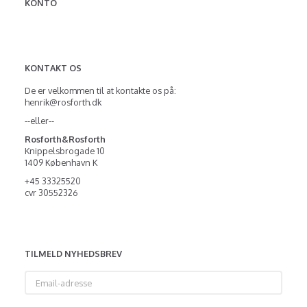
KONTO
KONTAKT OS
De er velkommen til at kontakte os på:
henrik@rosforth.dk
--eller--
Rosforth&Rosforth
Knippelsbrogade 10
1409 København K
+45 33325520
cvr 30552326
TILMELD NYHEDSBREV
Email-
adresse