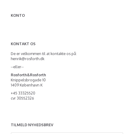
KONTO
KONTAKT OS
De er velkommen til at kontakte os på:
henrik@rosforth.dk
--eller--
Rosforth&Rosforth
Knippelsbrogade 10
1409 København K
+45 33325520
cvr 30552326
TILMELD NYHEDSBREV