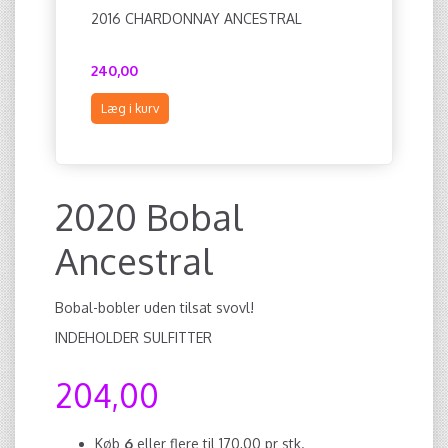
2016 CHARDONNAY ANCESTRAL
6 X MÅN
2026
240,00
1.075,00
Læg i kurv
Læg i ku
2020 Bobal
Ancestral
Bobal-bobler uden tilsat svovl!
INDEHOLDER SULFITTER
204,00
Køb
6
eller flere til
170,00
pr stk.