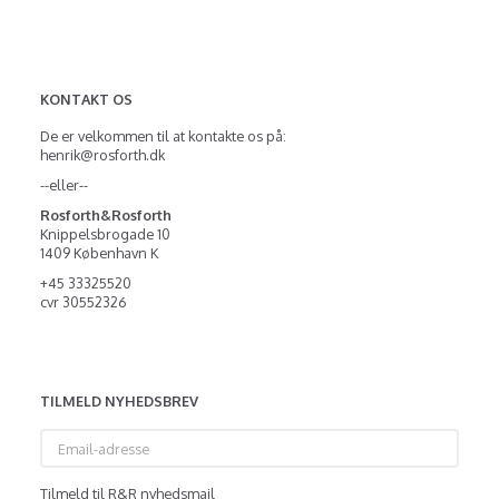
KONTAKT OS
De er velkommen til at kontakte os på:
henrik@rosforth.dk
--eller--
Rosforth&Rosforth
Knippelsbrogade 10
1409 København K
+45 33325520
cvr 30552326
TILMELD NYHEDSBREV
Email-
adresse
Tilmeld til R&R nyhedsmail