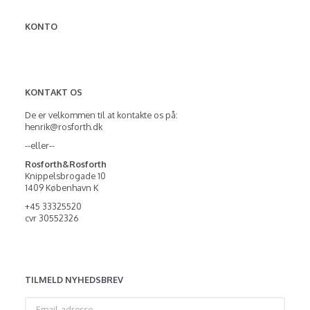
KONTO
KONTAKT OS
De er velkommen til at kontakte os på:
henrik@rosforth.dk
--eller--
Rosforth&Rosforth
Knippelsbrogade 10
1409 København K
+45 33325520
cvr 30552326
TILMELD NYHEDSBREV
Email-