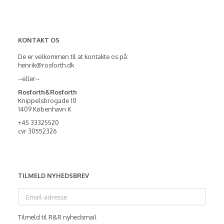
KONTAKT OS
De er velkommen til at kontakte os på:
henrik@rosforth.dk
--eller--
Rosforth&Rosforth
Knippelsbrogade 10
1409 København K
+45 33325520
cvr 30552326
TILMELD NYHEDSBREV
Email-
adresse
Tilmeld til R&R nyhedsmail