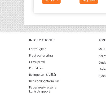
Læg i kurv
Læg i kurv
INFORMATIONER
KON
Fortrolighed
Min 
Fragt og levering
Adre
Firma profil
Ønske
Kontakt os
Ordre
Betingelser & Vilkår
Nyhe
Returneringsformular
Fødevarestyrelsens
kontrolrapport