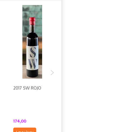
2017 SW ROJO
FRAKT TILL
2019 SM ROJ
N
SVERIGE VED
'SPECIAL CUV
BESTÄLLNING AV
R&R' TH23
MER ÄN 36
FLASKOR
174,00
2.550,00
240,00