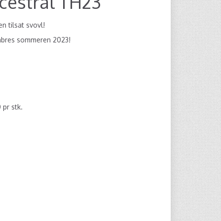
cestral TH23
n tilsat svovl!
ombres sommeren 2023!
0
pr stk.