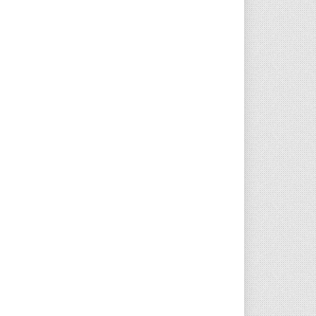
O
2021 UL ROJO TH23
ÉE
240,00