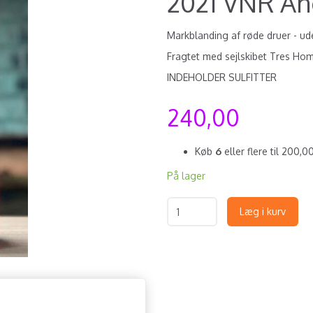
2021 VNR An
Markblanding af røde druer - ude
Fragtet med sejlskibet Tres H
INDEHOLDER SULFITTER
240,00
Køb
6
eller flere til
200,0
På lager
Læg i kurv