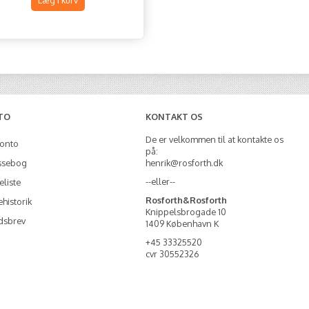
Læg i kurv
Læg i kurv
Læg i kurv
TO
KONTAKT OS
De er velkommen til at kontakte os
konto
på:
ssebog
henrik@rosforth.dk
--eller--
liste
Rosforth&Rosforth
historik
Knippelsbrogade 10
dsbrev
1409 København K
+45 33325520
cvr 30552326