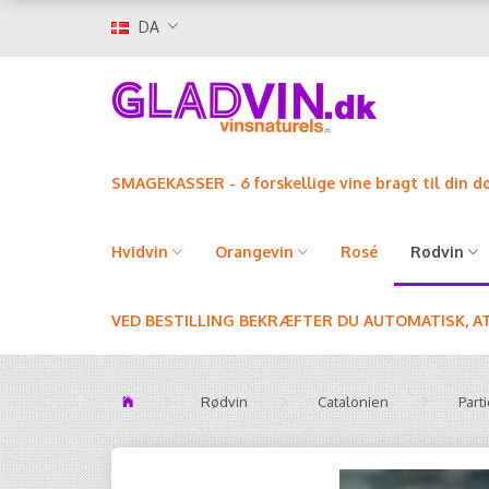
DA
SMAGEKASSER - 6 forskellige vine bragt til din d
Hvidvin
Orangevin
Rosé
Rødvin
VED BESTILLING BEKRÆFTER DU AUTOMATISK, A
Rødvin
Catalonien
Part