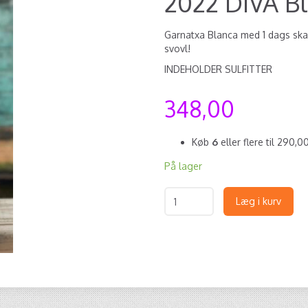
2022 DIVA B
Garnatxa Blanca med 1 dags skal
svovl!
INDEHOLDER SULFITTER
348,00
Køb
6
eller flere til
290,0
På lager
Læg i kurv