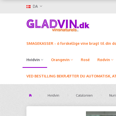
DA
SMAGEKASSER - 6 forskellige vine bragt til din d
Hvidvin
Orangevin
Rosé
Rødvin
VED BESTILLING BEKRÆFTER DU AUTOMATISK, A
Hvidvin
Catalonien
Nur