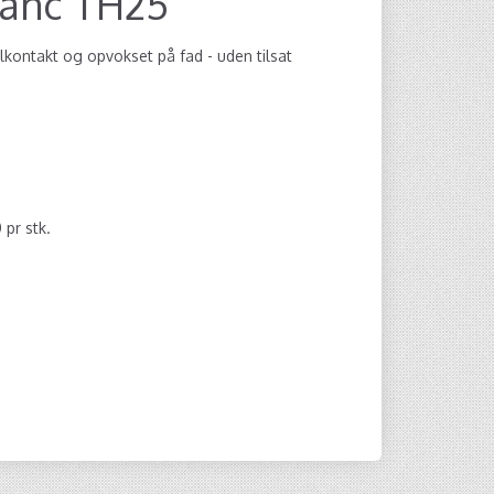
lanc TH25
kontakt og opvokset på fad - uden tilsat
0
pr stk.