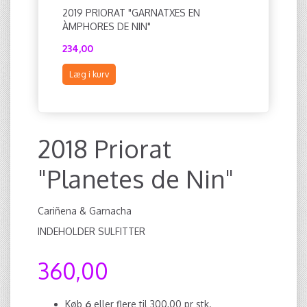
2019 PRIORAT "GARNATXES EN
2020 BL
ÀMPHORES DE NIN"
234,00
414,00
Læg i kurv
Læg i ku
2018 Priorat
"Planetes de Nin"
Cariñena & Garnacha
INDEHOLDER SULFITTER
360,00
Køb
6
eller flere til
300,00
pr stk.