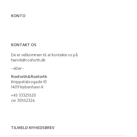
KONTO
KONTAKT OS
De er velkommen til at kontakte os på:
henrik@rosforth.dk
--eller--
Rosforth&Rosforth
Knippelsbrogade 10
1409 København K
+45 33325520
cvr 30552326
TILMELD NYHEDSBREV