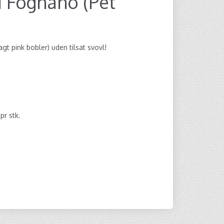
i Fognano (Pet
gt pink bobler) uden tilsat svovl!
0
pr stk.