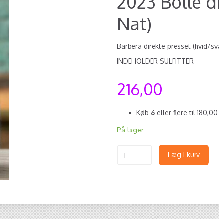
2023 Bolle d
Nat)
Barbera direkte presset (hvid/sva
INDEHOLDER SULFITTER
216,00
Køb
6
eller flere til
180,0
På lager
Læg i kurv