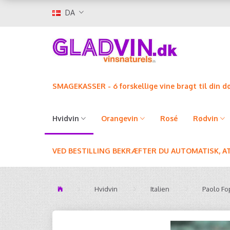
DA
SMAGEKASSER - 6 forskellige vine bragt til din d
Hvidvin
Orangevin
Rosé
Rødvin
VED BESTILLING BEKRÆFTER DU AUTOMATISK, A
Hvidvin
Italien
Paolo Fo