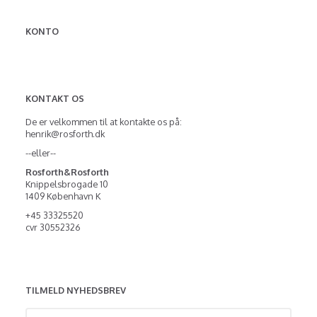
KONTO
KONTAKT OS
De er velkommen til at kontakte os på:
henrik@rosforth.dk
--eller--
Rosforth&Rosforth
Knippelsbrogade 10
1409 København K
+45 33325520
cvr 30552326
TILMELD NYHEDSBREV
Email-