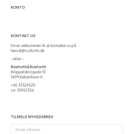
KONTO
KONTAKT OS
De er velkommen til at kontakte os på:
henrik@rosforth.dk
--eller--
Rosforth&Rosforth
Knippelsbrogade 10
1409 København K
+45 33325520
cvr 30552326
TILMELD NYHEDSBREV
Email-
adresse