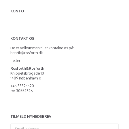
KONTO
KONTAKT OS
De er velkommen til at kontakte os på:
henrik@rosforth.dk
--eller--
Rosforth&Rosforth
Knippelsbrogade 10
1409 København K
+45 33325520
cvr 30552326
TILMELD NYHEDSBREV
Email-