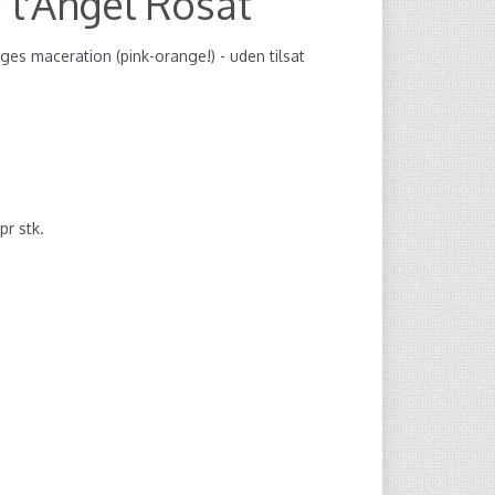
 l'Àngel Rosat
es maceration (pink-orange!) - uden tilsat
pr stk.