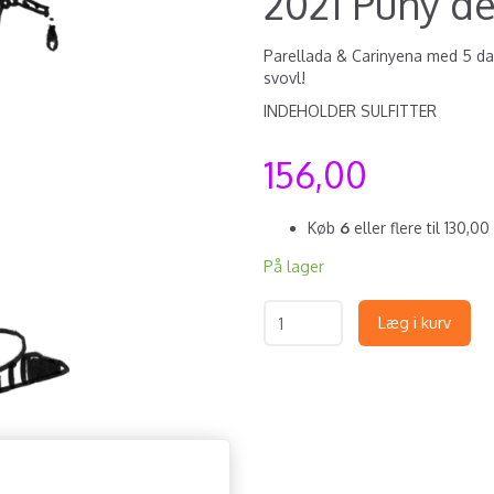
2021 Puny de
Parellada & Carinyena med 5 dag
svovl!
INDEHOLDER SULFITTER
156,00
Køb
6
eller flere til
130,00
På lager
Læg i kurv