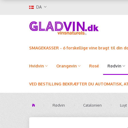
DA
SMAGEKASSER - 6 forskellige vine bragt til din d
Hvidvin
Orangevin
Rosé
Rødvin
VED BESTILLING BEKRÆFTER DU AUTOMATISK, A
Rødvin
Catalonien
Luyt