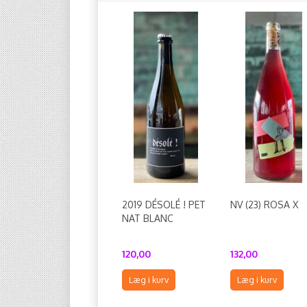
2019 DÉSOLÉ ! PET
NV (23) ROSA X
NAT BLANC
120,00
132,00
Læg i kurv
Læg i kurv