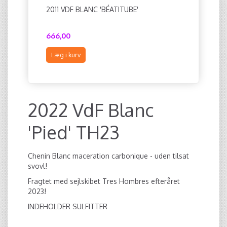
2011 VDF BLANC 'BÉATITUBE'
FRAKT TI
AV 13-18
666,00
593,75
Læg i kurv
Læg i ku
2022 VdF Blanc
'Pied' TH23
Chenin Blanc maceration carbonique - uden tilsat
svovl!
Fragtet med sejlskibet Tres Hombres efteråret
2023!
INDEHOLDER SULFITTER