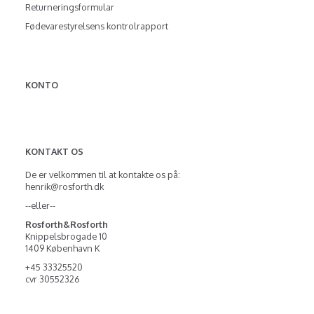
Returneringsformular
Fødevarestyrelsens kontrolrapport
KONTO
KONTAKT OS
De er velkommen til at kontakte os på:
henrik@rosforth.dk
--eller--
Rosforth&Rosforth
Knippelsbrogade 10
1409 København K
+45 33325520
cvr 30552326