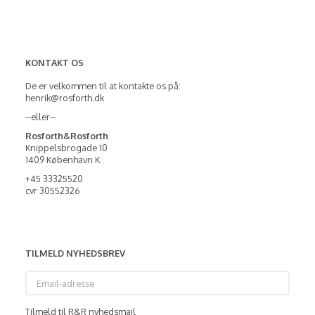
KONTAKT OS
De er velkommen til at kontakte os på:
henrik@rosforth.dk
--eller--
Rosforth&Rosforth
Knippelsbrogade 10
1409 København K
+45 33325520
cvr 30552326
TILMELD NYHEDSBREV
Email-
adresse
Tilmeld til R&R nyhedsmail