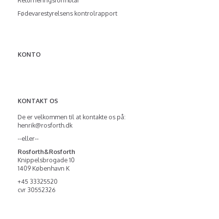
Returneringsformular
Fødevarestyrelsens kontrolrapport
KONTO
KONTAKT OS
De er velkommen til at kontakte os på:
henrik@rosforth.dk
--eller--
Rosforth&Rosforth
Knippelsbrogade 10
1409 København K
+45 33325520
cvr 30552326