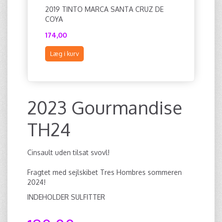
2019 TINTO MARCA SANTA CRUZ DE
FRAKT TI
COYA
AV 31-36
174,00
812,50
Læg i kurv
Læg i ku
2023 Gourmandise
TH24
Cinsault uden tilsat svovl!
Fragtet med sejlskibet Tres Hombres sommeren
2024!
INDEHOLDER SULFITTER