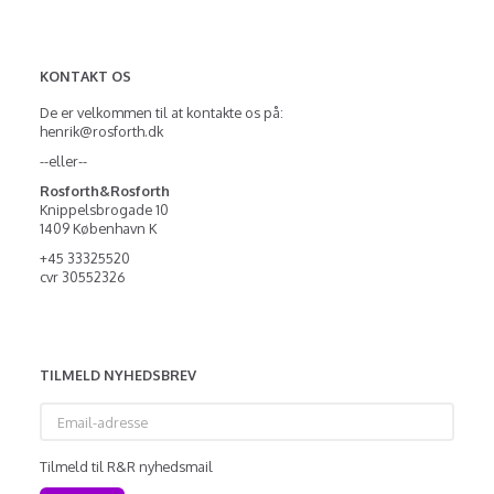
KONTAKT OS
De er velkommen til at kontakte os på:
henrik@rosforth.dk
--eller--
Rosforth&Rosforth
Knippelsbrogade 10
1409 København K
+45 33325520
cvr 30552326
TILMELD NYHEDSBREV
Email-
adresse
Tilmeld til R&R nyhedsmail