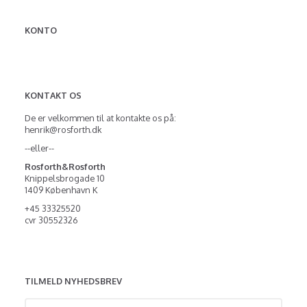
KONTO
KONTAKT OS
De er velkommen til at kontakte os på:
henrik@rosforth.dk
--eller--
Rosforth&Rosforth
Knippelsbrogade 10
1409 København K
+45 33325520
cvr 30552326
TILMELD NYHEDSBREV
Email-