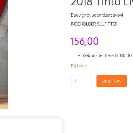
2018 Tinto L
Bequignol uden tilsat svovl
INDEHOLDER SULFITTER
156,00
Køb
6
eller flere til
130,00
På lager
Læg i kurv