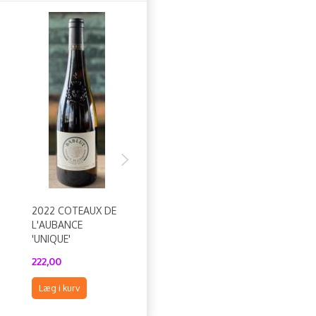
2022 COTEAUX DE
2023 MARTO
L'AUBANCE
MANNA
'UNIQUE'
222,00
180,00
Læg i kurv
Læg i kurv