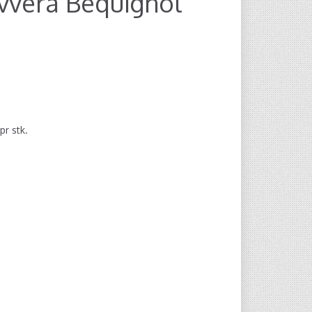
ivvera Bequignol
pr stk.