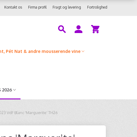
Kontakt os
Firma profil
Fragt og levering
Fortrolighed
t, Pét Nat & andre mousserende vine
 2026
023 VdF Blanc 'Marguerite' TH26