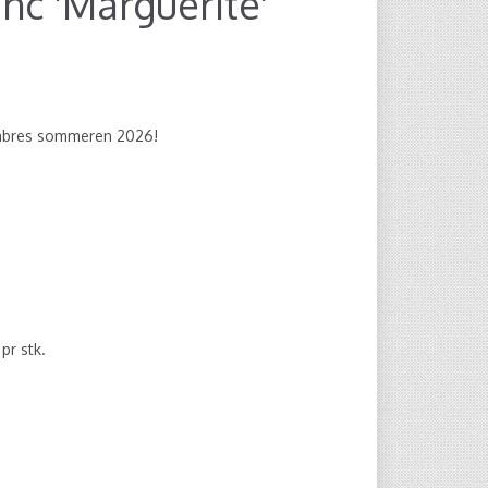
nc 'Marguerite'
ombres sommeren 2026!
0
pr stk.