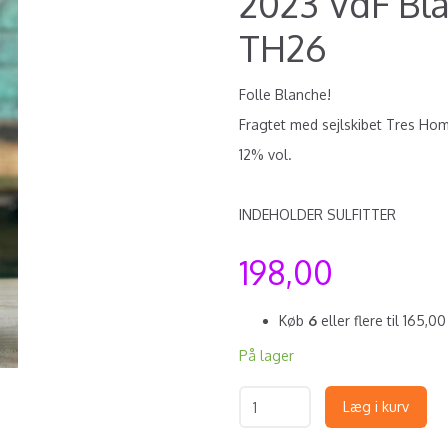
2023 VdF Bla
TH26
Folle Blanche!
Fragtet med sejlskibet Tres H
12% vol.
INDEHOLDER SULFITTER
198,00
Køb
6
eller flere til
165,0
På lager
Læg i kurv