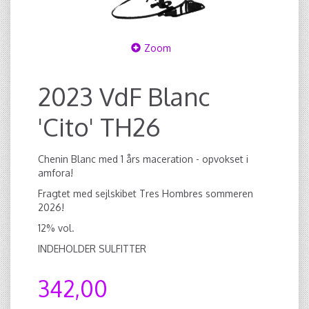
Zoom
2023 VdF Blanc
'Cito' TH26
Chenin Blanc med 1 års maceration - opvokset i
amfora!
Fragtet med sejlskibet Tres Hombres sommeren
2026!
12% vol.
INDEHOLDER SULFITTER
342,00