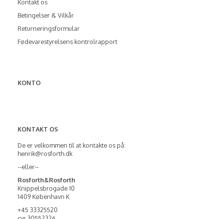
Kontakt os
Betingelser & Vilkår
Returneringsformular
Fødevarestyrelsens kontrolrapport
KONTO
KONTAKT OS
De er velkommen til at kontakte os på:
henrik@rosforth.dk
--eller--
Rosforth&Rosforth
Knippelsbrogade 10
1409 København K
+45 33325520
cvr 30552326