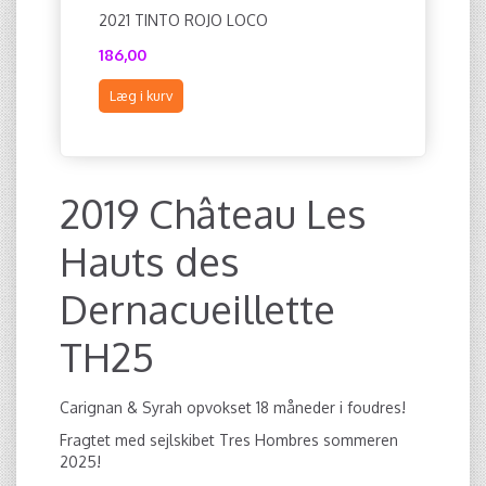
2021 TINTO ROJO LOCO
2021 TSO
186,00
222,00
Læg i kurv
Læg i ku
2019 Château Les
Hauts des
Dernacueillette
TH25
Carignan & Syrah opvokset 18 måneder i foudres!
Fragtet med sejlskibet Tres Hombres sommeren
2025!