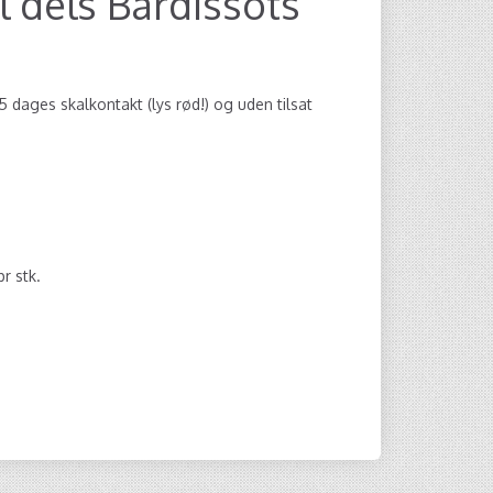
l dels Bardissots
5 dages skalkontakt (lys rød!) og uden tilsat
pr stk.