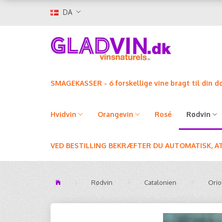
DA
SMAGEKASSER - 6 forskellige vine bragt til din d
Hvidvin
Orangevin
Rosé
Rødvin
VED BESTILLING BEKRÆFTER DU AUTOMATISK, A
Rødvin
Catalonien
Orio