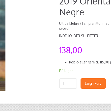
2019 Orienta
Negre
Ull de Llebre (Tempranillo) med 
svovl!
INDEHOLDER SULFITTER
138,00
Køb
6
eller flere til
115,00
På lager
Læg i kurv