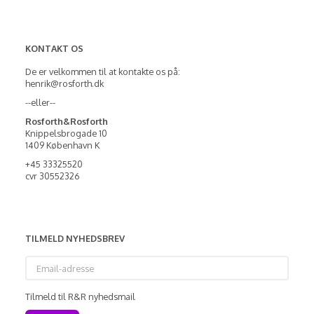
KONTAKT OS
De er velkommen til at kontakte os på:
henrik@rosforth.dk
--eller--
Rosforth&Rosforth
Knippelsbrogade 10
1409 København K
+45 33325520
cvr 30552326
TILMELD NYHEDSBREV
Email-
adresse
Tilmeld til R&R nyhedsmail