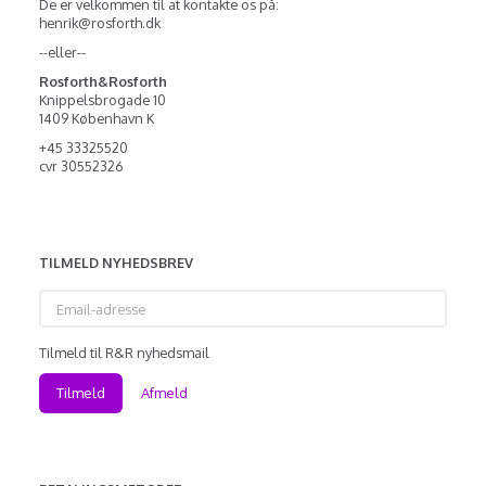
De er velkommen til at kontakte os på:
henrik@rosforth.dk
--eller--
Rosforth&Rosforth
Knippelsbrogade 10
1409 København K
+45 33325520
cvr 30552326
TILMELD NYHEDSBREV
Email-
adresse
Tilmeld til R&R nyhedsmail
Tilmeld
Afmeld