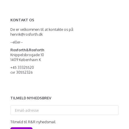
KONTAKT OS
De er velkommen til at kontakte os på:
henrik@rosforth.dk
--eller--
Rosforth&Rosforth
Knippelsbrogade 10
1409 København K
+45 33325520
cvr 30552326
TILMELD NYHEDSBREV
Email-
adresse
Tilmeld til R&R nyhedsmail