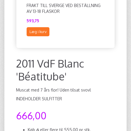
FRAKT TILL SVERIGE VED BESTÄLLNING
2011 VDF
AV 13-18 FLASKOR
593,75
474,00
Læg i kurv
Læg i ku
2011 VdF Blanc
'Béatitube'
Muscat med 7 års flor! Uden tilsat svovl
INDEHOLDER SULFITTER
666,00
Køb
6
eller flere til
555,00
pr stk.