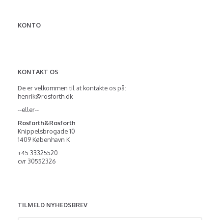
KONTO
KONTAKT OS
De er velkommen til at kontakte os på:
henrik@rosforth.dk
--eller--
Rosforth&Rosforth
Knippelsbrogade 10
1409 København K
+45 33325520
cvr 30552326
TILMELD NYHEDSBREV