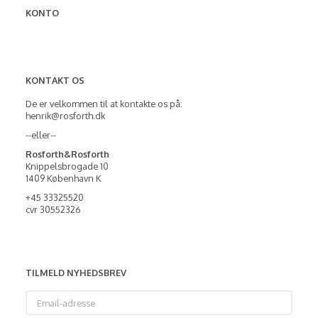
KONTO
KONTAKT OS
De er velkommen til at kontakte os på:
henrik@rosforth.dk
--eller--
Rosforth&Rosforth
Knippelsbrogade 10
1409 København K
+45 33325520
cvr 30552326
TILMELD NYHEDSBREV
Email-
adresse