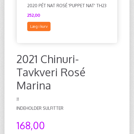
2020 PÉT NAT ROSÉ 'PUPPET NAT' TH23
2024 VD
252,00
138,00
Læg i kurv
Læg i ku
2021 Chinuri-
Tavkveri Rosé
Marina
!!
INDEHOLDER SULFITTER
168,00