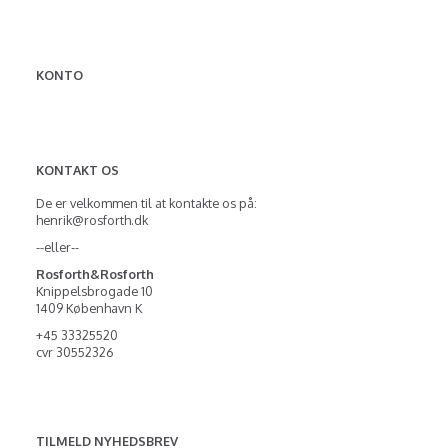
KONTO
KONTAKT OS
De er velkommen til at kontakte os på:
henrik@rosforth.dk
--eller--
Rosforth&Rosforth
Knippelsbrogade 10
1409 København K
+45 33325520
cvr 30552326
TILMELD NYHEDSBREV