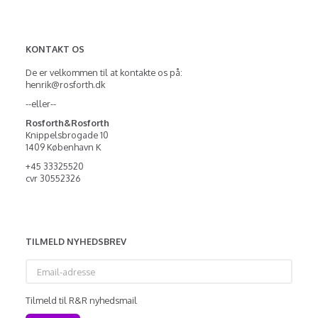
KONTAKT OS
De er velkommen til at kontakte os på:
henrik@rosforth.dk
--eller--
Rosforth&Rosforth
Knippelsbrogade 10
1409 København K
+45 33325520
cvr 30552326
TILMELD NYHEDSBREV
Email-
adresse
Tilmeld til R&R nyhedsmail