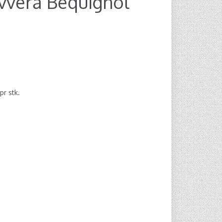
ivvera Bequignol
pr stk.