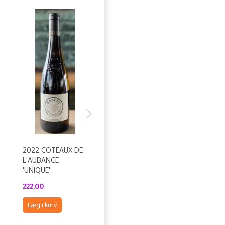
2022 COTEAUX DE
2023 MARTO
L'AUBANCE
MANNA
'UNIQUE'
222,00
180,00
Læg i kurv
Læg i kurv