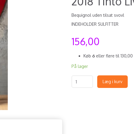
2018 Tinto L
Bequignol uden tilsat svovl
INDEHOLDER SULFITTER
156,00
Køb
6
eller flere til
130,00
På lager
Læg i kurv