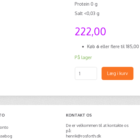
Protein 0 g
Salt <0,03 g
222,00
Køb
6
eller flere til
185,0
På lager
Læg i kurv
TO
KONTAKT OS
De er velkommen til at kontakte os
konto
på:
ssebog
henrik@rosforth.dk