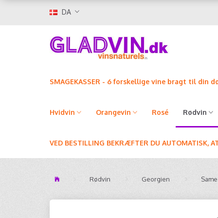
DA
SMAGEKASSER - 6 forskellige vine bragt til din d
Hvidvin
Orangevin
Rosé
Rødvin
VED BESTILLING BEKRÆFTER DU AUTOMATISK, A
Rødvin
Georgien
Sameg