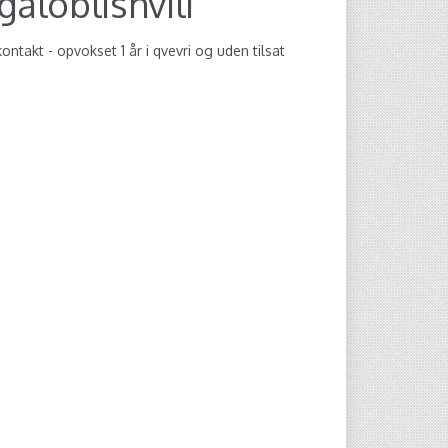
galoblishvili
ntakt - opvokset 1 år i qvevri og uden tilsat