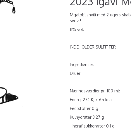
2023 Igavi M
Mgaloblishvili med 2 ugers skalko
svovl!
11% vol.
INDEHOLDER SULFITTER
Ingredienser:
Druer
Næringsværdier pr. 100 ml:
Energi 274 KJ / 65 kcal
Fedtstoffer 0 g
Kulhydrater 3,27 g
- heraf sukkerarter 0,1 g