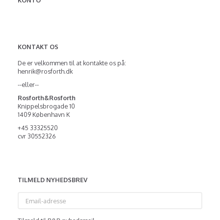
KONTO
KONTAKT OS
De er velkommen til at kontakte os på:
henrik@rosforth.dk
--eller--
Rosforth&Rosforth
Knippelsbrogade 10
1409 København K
+45 33325520
cvr 30552326
TILMELD NYHEDSBREV
Email-
adresse