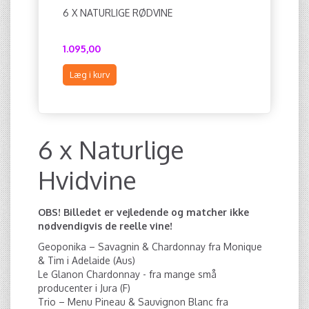
6 X NATURLIGE RØDVINE
6 X HVID
1.095,00
1.460,00
Læg i kurv
Læg i ku
6 x Naturlige
Hvidvine
OBS! Billedet er vejledende og matcher ikke
nødvendigvis de reelle vine!
Geoponika – Savagnin & Chardonnay fra Monique
& Tim i Adelaide (Aus)
Le Glanon Chardonnay - fra mange små
producenter i Jura (F)
Trio – Menu Pineau & Sauvignon Blanc fra