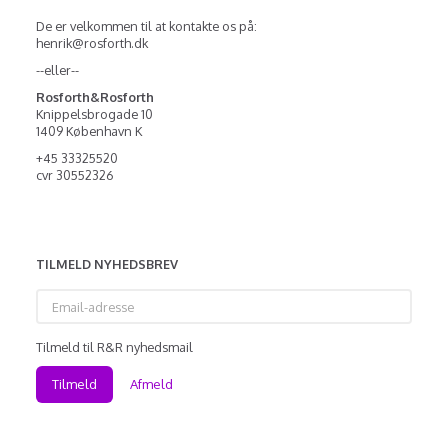
De er velkommen til at kontakte os på:
henrik@rosforth.dk
--eller--
Rosforth&Rosforth
Knippelsbrogade 10
1409 København K
+45 33325520
cvr 30552326
TILMELD NYHEDSBREV
Email-
adresse
Tilmeld til R&R nyhedsmail
Tilmeld
Afmeld