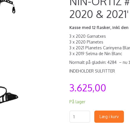
NIN-ORTIZ #1
2020 & 2021'
Kasse med 12 flasker, inkl d
3 x 2020 Garnatxes
3 x 2020 Planetes
3 x 2021 Planetes Carinyena Bla
3 x 2019 Selma de Nin Blanc
Normalt på gladvin: 4284 – nu
INDEHOLDER SULFITTER
3.625,00
På lager
Læg i kurv