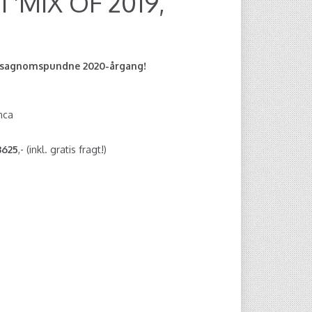
 'MIX OF 2019,
en sagnomspundne 2020-årgang!
nca
3625
,- (inkl. gratis fragt!)