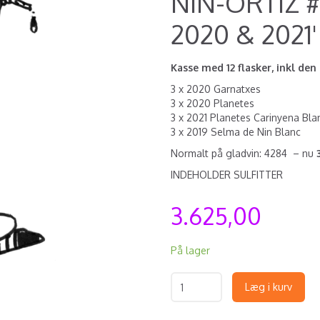
NIN-ORTIZ #1
2020 & 2021'
Kasse med 12 flasker, inkl d
3 x 2020 Garnatxes
3 x 2020 Planetes
3 x 2021 Planetes Carinyena Bla
3 x 2019 Selma de Nin Blanc
Normalt på gladvin: 4284 – nu
INDEHOLDER SULFITTER
3.625,00
På lager
Læg i kurv