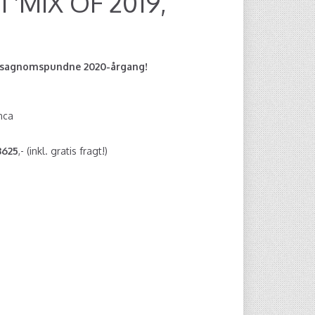
 'MIX OF 2019,
en sagnomspundne 2020-årgang!
nca
3625
,- (inkl. gratis fragt!)