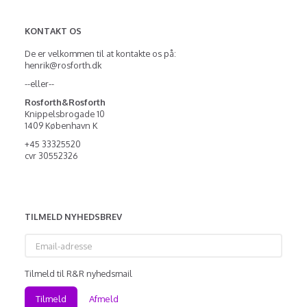
KONTAKT OS
De er velkommen til at kontakte os på:
henrik@rosforth.dk
--eller--
Rosforth&Rosforth
Knippelsbrogade 10
1409 København K
+45 33325520
cvr 30552326
TILMELD NYHEDSBREV
Email-
adresse
Tilmeld til R&R nyhedsmail
Tilmeld
Afmeld