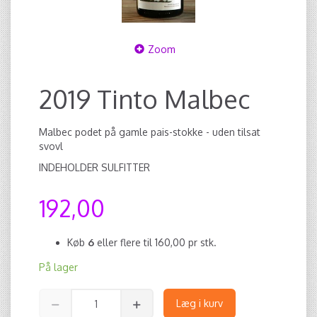
Zoom
2019 Tinto Malbec
Malbec podet på gamle pais-stokke - uden tilsat
svovl
INDEHOLDER SULFITTER
192,00
Køb
6
eller flere til
160,00
pr stk.
På lager
Læg i kurv