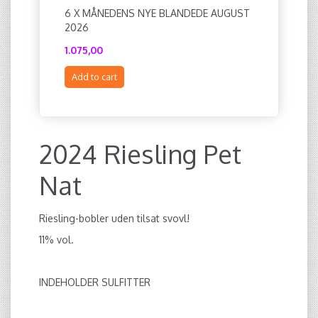
6 X MÅNEDENS NYE BLANDEDE AUGUST
2020 IO 
2026
1.075,00
180,00
Add to cart
Add to c
2024 Riesling Pet
Nat
Riesling-bobler uden tilsat svovl!
11% vol.
INDEHOLDER SULFITTER