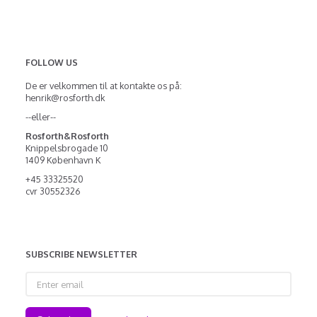
FOLLOW US
De er velkommen til at kontakte os på:
henrik@rosforth.dk
--eller--
Rosforth&Rosforth
Knippelsbrogade 10
1409 København K
+45 33325520
cvr 30552326
SUBSCRIBE NEWSLETTER
Enter
email